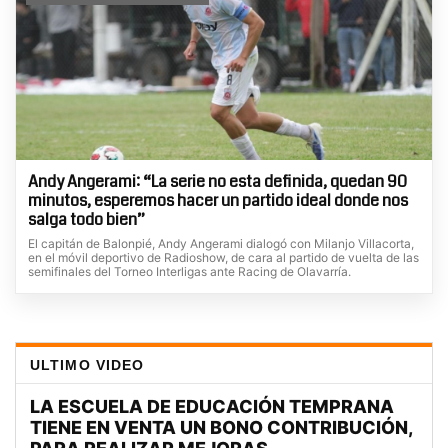
Andy Angerami: “La serie no esta definida, quedan 90
minutos, esperemos hacer un partido ideal donde nos
salga todo bien”
El capitán de Balonpié, Andy Angerami dialogó con Milanjo Villacorta,
en el móvil deportivo de Radioshow, de cara al partido de vuelta de las
semifinales del Torneo Interligas ante Racing de Olavarría.
ULTIMO VIDEO