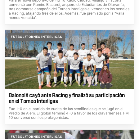
Para el móvil deportivo de FM 10 Radio Ciudad, Milanjo Villacorta
conversó con Ramiro Biscardi, arquero de Estudiantes de Olavarría,
tras coronarse campeón del Torneo Interligas al vencer en los penales
a Racing, atajando tres de ellos. Además, fue premiado por la "valla
menos vencida".
FÚTBOL/TORNEO INTERLIGAS
Balonpié cayó ante Racing y finalizó su participación
en el Torneo Interligas
Fue 1-0 en el partido de vuelta de las semifinales que se jugó en el
Predio de Alem. El global terminó 4-0 a favor de los olavarrienses. FM
10 conversó con los protagonistas.
FÚTBOL/TORNEO INTERLIGAS