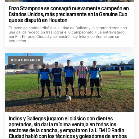
Enzo Stampone se consagró nuevamente campeón en
Estados Unidos, más precisamente en la Genuine Cup
que se disputó en Houston
El joven goleador arribó a la ciudad de Bolívar y lo sorprendieron con
una cálida recepción tras lograr el Bicampeonato. Fue entrevistado
por Fm 10 radio Ciudad y se mostró muy feliz y conforme con su
actuación.-
NOTA CON AUDIO
Indios y Gallegos jugaron el clásico con dientes
apretados, sin dar la mínima ventaja en todos los
sectores de la cancha, y empataron 1 a 1. FM 10 Radio
Ciudad habló con los técnicos y goleadores de ambos