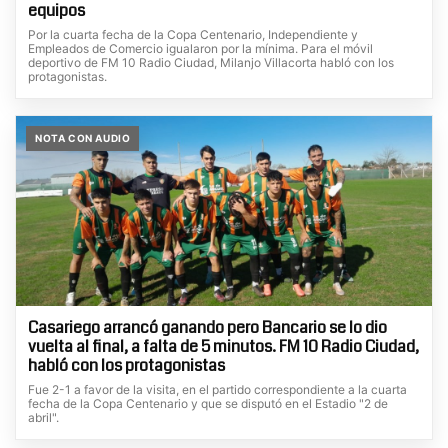
equipos
Por la cuarta fecha de la Copa Centenario, Independiente y
Empleados de Comercio igualaron por la mínima. Para el móvil
deportivo de FM 10 Radio Ciudad, Milanjo Villacorta habló con los
protagonistas.
NOTA CON AUDIO
Casariego arrancó ganando pero Bancario se lo dio
vuelta al final, a falta de 5 minutos. FM 10 Radio Ciudad,
habló con los protagonistas
Fue 2-1 a favor de la visita, en el partido correspondiente a la cuarta
fecha de la Copa Centenario y que se disputó en el Estadio "2 de
abril".