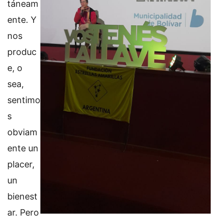
táneam
ente. Y
nos
produc
e, o
sea,
sentimo
s
obviam
ente un
placer,
un
bienest
ar. Pero