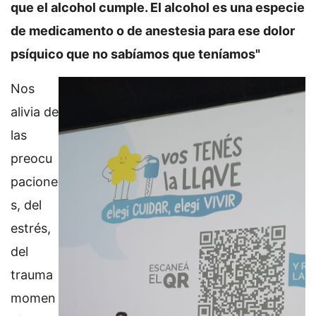
que el alcohol cumple. El alcohol es una especie
de medicamento o de anestesia para ese dolor
psíquico que no sabíamos que teníamos"
Nos
alivia de
las
preocu
pacione
s, del
estrés,
del
trauma
momen