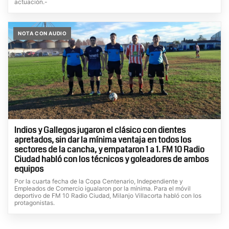
actuación.-
NOTA CON AUDIO
Indios y Gallegos jugaron el clásico con dientes
apretados, sin dar la mínima ventaja en todos los
sectores de la cancha, y empataron 1 a 1. FM 10 Radio
Ciudad habló con los técnicos y goleadores de ambos
equipos
Por la cuarta fecha de la Copa Centenario, Independiente y
Empleados de Comercio igualaron por la mínima. Para el móvil
deportivo de FM 10 Radio Ciudad, Milanjo Villacorta habló con los
protagonistas.