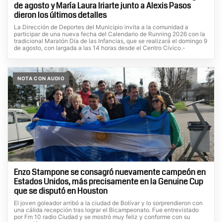
de agosto y María Laura Iriarte junto a Alexis Pasos
dieron los últimos detalles
La Dirección de Deportes del Municipio invita a la comunidad a
participar de una nueva fecha del Calendario de Running 2026 con la
tradicional Maratón Día de las Infancias, que se realizará el domingo 9
de agosto, con largada a las 14 horas desde el Centro Cívico.-
NOTA CON AUDIO
Enzo Stampone se consagró nuevamente campeón en
Estados Unidos, más precisamente en la Genuine Cup
que se disputó en Houston
El joven goleador arribó a la ciudad de Bolívar y lo sorprendieron con
una cálida recepción tras lograr el Bicampeonato. Fue entrevistado
por Fm 10 radio Ciudad y se mostró muy feliz y conforme con su