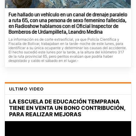
Fue hallado un vehículo en un canal de drenaje paralelo
a ruta 65, con una persona de sexo femenino fallecida,
en Radioshow hablamos con el Oficial Inspector de
Bomberos de Urdampilleta, Leandro Medina
La información es de corte extraoficial, ya que Policía Científica y
Fiscalía de Bolívar, trabajaban en la tarde-noche de este lunes, para
identificar a su única ocupante y determinar las causas del accidente.
El hecho sucedió este lunes por la tarde, a la altura del kilómetro 317
de la ruta provincial 65, pero peritos evalúan que podría haber
despistado y caído el sábado en el lugar.-
ULTIMO VIDEO