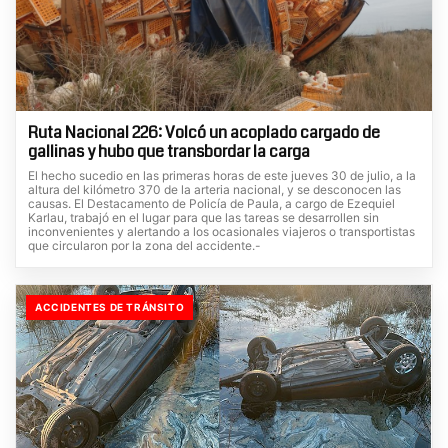
Ruta Nacional 226: Volcó un acoplado cargado de
gallinas y hubo que transbordar la carga
El hecho sucedio en las primeras horas de este jueves 30 de julio, a la
altura del kilómetro 370 de la arteria nacional, y se desconocen las
causas. El Destacamento de Policía de Paula, a cargo de Ezequiel
Karlau, trabajó en el lugar para que las tareas se desarrollen sin
inconvenientes y alertando a los ocasionales viajeros o transportistas
que circularon por la zona del accidente.-
ACCIDENTES DE TRÁNSITO