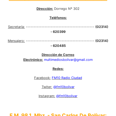
Dirección:
Dorrego Nº 302
Teléfonos:
Secretaría:
--------------------------------------------
(02314)
- 620399
Mensajero:
--------------------------------------------
(02314)
- 620485
Dirección de Correo
Electrónico:
multimediosbolivar@gmail.com
Redes:
Facebook:
FM10 Radio Ciudad
Twiter:
@fm10bolivar
Instagram:
@fm10bolivar
F.M. 98.1 Mhz. - San Carlos De Bolívar: