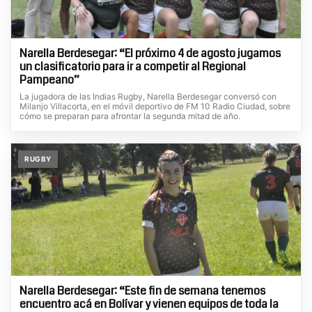
Narella Berdesegar: “El próximo 4 de agosto jugamos
un clasificatorio para ir a competir al Regional
Pampeano”
La jugadora de las Indias Rugby, Narella Berdesegar conversó con
Milanjo Villacorta, en el móvil deportivo de FM 10 Radio Ciudad, sobre
cómo se preparan para afrontar la segunda mitad de año.
RUGBY
Narella Berdesegar: “Este fin de semana tenemos
encuentro acá en Bolívar y vienen equipos de toda la