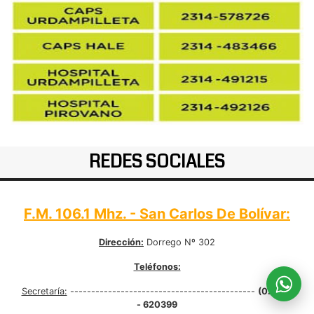
REDES SOCIALES
F.M. 106.1 Mhz. - San Carlos De Bolívar:
Dirección:
Dorrego Nº 302
Teléfonos:
Secretaría:
--------------------------------------------
(02314)
- 620399