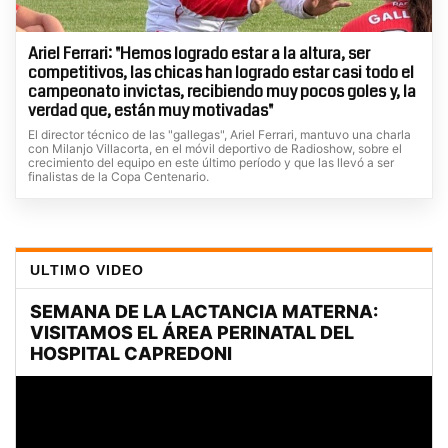
Ariel Ferrari: "Hemos logrado estar a la altura, ser
competitivos, las chicas han logrado estar casi todo el
campeonato invictas, recibiendo muy pocos goles y, la
verdad que, están muy motivadas"
El director técnico de las "gallegas", Ariel Ferrari, mantuvo una charla
con Milanjo Villacorta, en el móvil deportivo de Radioshow, sobre el
crecimiento del equipo en este último período y que las llevó a ser
finalistas de la Copa Centenario.
ULTIMO VIDEO