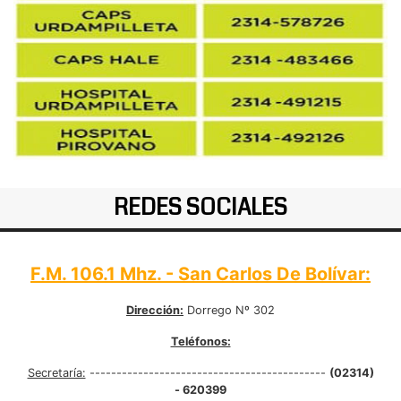
REDES SOCIALES
F.M. 106.1 Mhz. - San Carlos De Bolívar:
Dirección:
Dorrego Nº 302
Teléfonos:
Secretaría:
--------------------------------------------
(02314)
- 620399