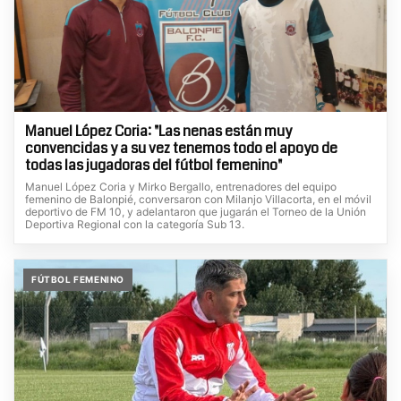
Manuel López Coria: "Las nenas están muy
convencidas y a su vez tenemos todo el apoyo de
todas las jugadoras del fútbol femenino"
Manuel López Coria y Mirko Bergallo, entrenadores del equipo
femenino de Balonpié, conversaron con Milanjo Villacorta, en el móvil
deportivo de FM 10, y adelantaron que jugarán el Torneo de la Unión
Deportiva Regional con la categoría Sub 13.
FÚTBOL FEMENINO