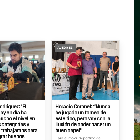
AJEDREZ
odríguez: "El
Horacio Coronel: “Nunca
hoy en día ha
he jugado un torneo de
ucho el nivel en
este tipo, pero voy con la
s categorías y
ilusión de poder hacer un
 trabajamos para
buen papel”
grar buenos
Para el móvil deportivo de