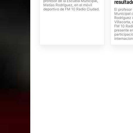
profesor de la Escuela Municipal,
resultad
Matías Rodríguez, en el móvil
deportivo de FM 10 Radio Ciudad.
El profesor
Municipal 
Rodríguez 
Villacorta,
FM 10 Radi
presente en
participaci
internacion