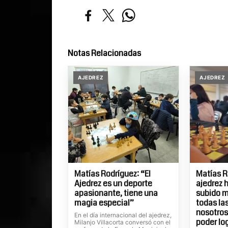
Notas Relacionadas
AJEDREZ
AJEDREZ
Matías Rodríguez: “El
Matías R
Ajedrez es un deporte
ajedrez 
apasionante, tiene una
subido m
magia especial”
todas la
nosotros
En el día internacional del ajedrez,
poder lo
Milanjo Villacorta conversó con el