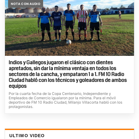
NOTA CON AUDIO
Indios y Gallegos jugaron el clásico con dientes
apretados, sin dar la mínima ventaja en todos los
sectores de la cancha, y empataron 1 a 1. FM 10 Radio
Ciudad habló con los técnicos y goleadores de ambos
equipos
Por la cuarta fecha de la Copa Centenario, Independiente y
Empleados de Comercio igualaron por la mínima. Para el móvil
deportivo de FM 10 Radio Ciudad, Milanjo Villacorta habló con los
protagonistas.
ULTIMO VIDEO