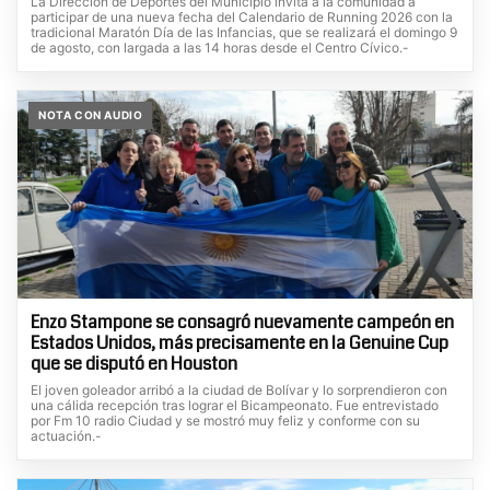
La Dirección de Deportes del Municipio invita a la comunidad a
participar de una nueva fecha del Calendario de Running 2026 con la
tradicional Maratón Día de las Infancias, que se realizará el domingo 9
de agosto, con largada a las 14 horas desde el Centro Cívico.-
NOTA CON AUDIO
Enzo Stampone se consagró nuevamente campeón en
Estados Unidos, más precisamente en la Genuine Cup
que se disputó en Houston
El joven goleador arribó a la ciudad de Bolívar y lo sorprendieron con
una cálida recepción tras lograr el Bicampeonato. Fue entrevistado
por Fm 10 radio Ciudad y se mostró muy feliz y conforme con su
actuación.-