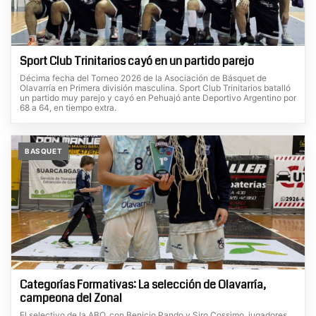
Sport Club Trinitarios cayó en un partido parejo
Décima fecha del Torneo 2026 de la Asociación de Básquet de
Olavarría en Primera división masculina. Sport Club Trinitarios batalló
un partido muy parejo y cayó en Pehuajó ante Deportivo Argentino por
68 a 64, en tiempo extra.
BASQUET
Categorías Formativas: La selección de Olavarría,
campeona del Zonal
El selectivo de la ABO, con Benicio Pando y Siro Cossimo, jugadores