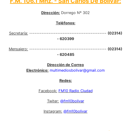
F.M. 106.1 Mhz. - San Carlos De Bolívar:
Dirección:
Dorrego Nº 302
Teléfonos:
Secretaría:
--------------------------------------------
(02314)
- 620399
Mensajero:
--------------------------------------------
(02314)
- 620485
Dirección de Correo
Electrónico:
multimediosbolivar@gmail.com
Redes:
Facebook:
FM10 Radio Ciudad
Twiter:
@fm10bolivar
Instagram:
@fm10bolivar