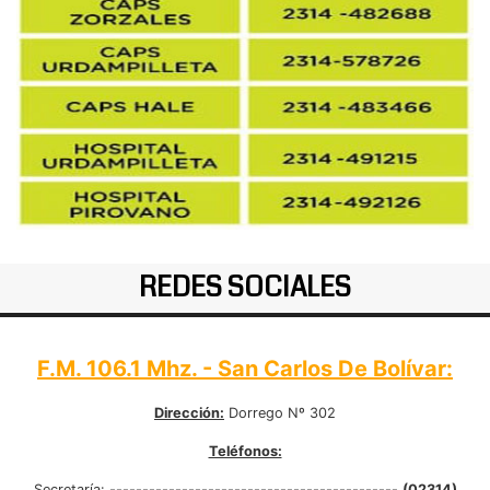
REDES SOCIALES
F.M. 106.1 Mhz. - San Carlos De Bolívar:
Dirección:
Dorrego Nº 302
Teléfonos:
Secretaría:
--------------------------------------------
(02314)