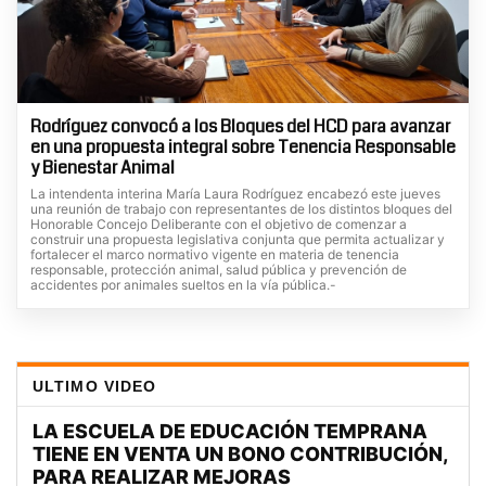
Rodríguez convocó a los Bloques del HCD para avanzar
en una propuesta integral sobre Tenencia Responsable
y Bienestar Animal
La intendenta interina María Laura Rodríguez encabezó este jueves
una reunión de trabajo con representantes de los distintos bloques del
Honorable Concejo Deliberante con el objetivo de comenzar a
construir una propuesta legislativa conjunta que permita actualizar y
fortalecer el marco normativo vigente en materia de tenencia
responsable, protección animal, salud pública y prevención de
accidentes por animales sueltos en la vía pública.-
ULTIMO VIDEO