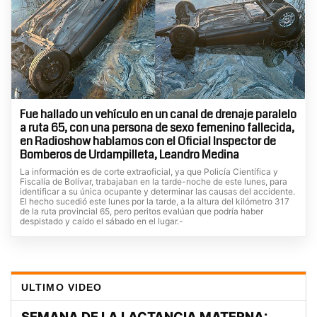
Fue hallado un vehículo en un canal de drenaje paralelo
a ruta 65, con una persona de sexo femenino fallecida,
en Radioshow hablamos con el Oficial Inspector de
Bomberos de Urdampilleta, Leandro Medina
La información es de corte extraoficial, ya que Policía Científica y
Fiscalía de Bolívar, trabajaban en la tarde-noche de este lunes, para
identificar a su única ocupante y determinar las causas del accidente.
El hecho sucedió este lunes por la tarde, a la altura del kilómetro 317
de la ruta provincial 65, pero peritos evalúan que podría haber
despistado y caído el sábado en el lugar.-
ULTIMO VIDEO