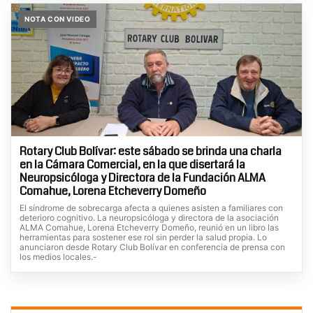
NOTA CON VIDEO
Rotary Club Bolívar: este sábado se brinda una charla
en la Cámara Comercial, en la que disertará la
Neuropsicóloga y Directora de la Fundación ALMA
Comahue, Lorena Etcheverry Domeño
El síndrome de sobrecarga afecta a quienes asisten a familiares con
deterioro cognitivo. La neuropsicóloga y directora de la asociación
ALMA Comahue, Lorena Etcheverry Domeño, reunió en un libro las
herramientas para sostener ese rol sin perder la salud propia. Lo
anunciaron desde Rotary Club Bolívar en conferencia de prensa con
los medios locales.-