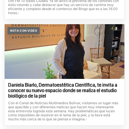
con FM 10 Radio Ciudad. Ya se lanzó la preventa de los cartones con
éxito rotundo y cabe destacar que hay un servicio de cantina muy
eficiente y completo desde el comienzo del Bingo que es a las 16.00
horas.-
NOTA CON VIDEO
Daniela Biarlo, Dermatoestética Científica, te invita a
conocer su nuevo espacio donde se realiza el estudio
biológico de la piel
Con el Canal de Noticias Multimedios Bolívar, visitamos un lugar más
que apacible y con diferentes matices que hacen muy interesante
esta entrevista lograda esta semana. Hay problemáticas que lucen
como imposibles de resolver en el tema de la piel, y la llave está
mucho más cerca de lo que se piensa e imagina.-