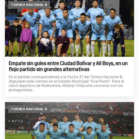
TORNEO NACIONAL B
Empate sin goles entre Ciudad Bolívar y All Boys, en un
flojo partido sin grandes alternativas
En el partido correspondiente a la Fecha 21 del Torneo Nacional B,
disputado este viernes en el Estadio Municipal "Eva Perón". Para el
móvil deportivo de Radioshow, Milanjo Villacorta conversó con los
protagonistas.
TORNEO NACIONAL B