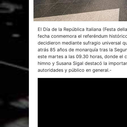
El Día de la República Italiana (Festa del
fecha conmemora el referéndum histórico
decidieron mediante sufragio universal qu
atrás 85 años de monarquía tras la Segun
este martes a las 09.30 horas, donde el c
himno y Susana Sigal destacó la importan
autoridades y público en general.-