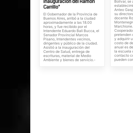
inauguración del Ramón
Bolívar, se
establecim
Carrillo"
Anteo Gaspa
su director
El Gobernador de la Provincia de
docente R
Buenos Aires, arribó a la ciudad
Montenegro
aproximadamente a las 18.00
Marchione.
horas, y fue recibido por el
Cooperadora
Intendente Eduardo Bali Bucca, el
pretenden c
Senador Provincial Marcos
y adquirir 
Pisano, Intendentes vecinos,
costo de de
dirigentes y público de la ciudad.
anual es d
Asistió a la inauguración del
la escuela
Centro de Salud, entrega de
contacto c
escrituras, material de Medio
pueden com
Ambiente y bienes de servicio.-