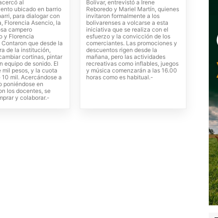
 acercó al
Bolívar, entrevistó a Irene
iento ubicado en barrio
Reboredo y Mariel Martín, quienes
rri, para dialogar con
invitaron formalmente a los
a, Florencia Asencio, la
bolivarenses a volcarse a esta
osa campero
iniciativa que se realiza con el
 y Florencia
esfuerzo y la convicción de los
 Contaron que desde la
comerciantes. Las promociones y
 de la institución,
descuentos rigen desde la
ambiar cortinas, pintar
mañana, pero las actividades
un equipo de sonido. El
recreativas como inflables, juegos
 mil pesos, y la cuota
y música comenzarán a las 16.00
e 10 mil. Acercándose a
horas como es habitual.-
 o poniéndose en
on los docentes, se
prar y colaborar.-