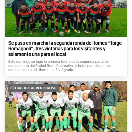
Se puso en marcha la segunda ronda del torneo “Jorge
Romagnoli”, tres victorias para los visitantes y
solamente una para el local
Este domingo se jugó la primera fecha de la segunda parte del
campeonato del Fútbol Rural Recreativo y hubo partidos en las
canchas de La 14, Ibarra, La 8 y Agrario.
FÚTBOL RURAL RECREATIVO