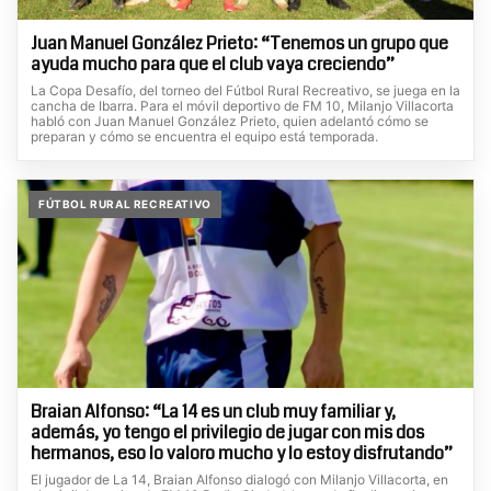
Juan Manuel González Prieto: “Tenemos un grupo que
ayuda mucho para que el club vaya creciendo”
La Copa Desafío, del torneo del Fútbol Rural Recreativo, se juega en la
cancha de Ibarra. Para el móvil deportivo de FM 10, Milanjo Villacorta
habló con Juan Manuel González Prieto, quien adelantó cómo se
preparan y cómo se encuentra el equipo está temporada.
FÚTBOL RURAL RECREATIVO
Braian Alfonso: “La 14 es un club muy familiar y,
además, yo tengo el privilegio de jugar con mis dos
hermanos, eso lo valoro mucho y lo estoy disfrutando”
El jugador de La 14, Braian Alfonso dialogó con Milanjo Villacorta, en