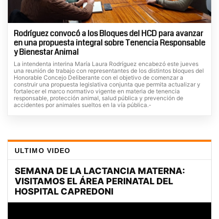
Rodríguez convocó a los Bloques del HCD para avanzar
en una propuesta integral sobre Tenencia Responsable
y Bienestar Animal
La intendenta interina María Laura Rodríguez encabezó este jueves
una reunión de trabajo con representantes de los distintos bloques del
Honorable Concejo Deliberante con el objetivo de comenzar a
construir una propuesta legislativa conjunta que permita actualizar y
fortalecer el marco normativo vigente en materia de tenencia
responsable, protección animal, salud pública y prevención de
accidentes por animales sueltos en la vía pública.-
ULTIMO VIDEO