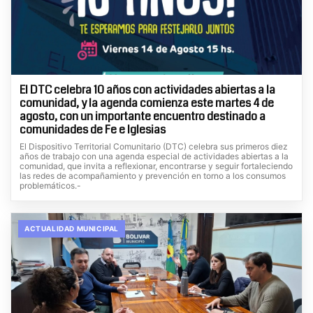
El DTC celebra 10 años con actividades abiertas a la
comunidad, y la agenda comienza este martes 4 de
agosto, con un importante encuentro destinado a
comunidades de Fe e Iglesias
El Dispositivo Territorial Comunitario (DTC) celebra sus primeros diez
años de trabajo con una agenda especial de actividades abiertas a la
comunidad, que invita a reflexionar, encontrarse y seguir fortaleciendo
las redes de acompañamiento y prevención en torno a los consumos
problemáticos.-
ACTUALIDAD MUNICIPAL