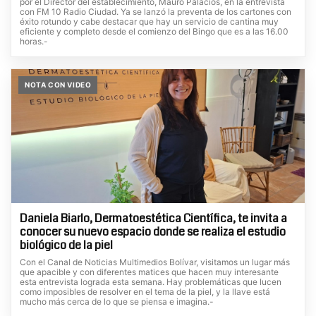
por el Director del establecimiento, Mauro Palacios, en la entrevista
con FM 10 Radio Ciudad. Ya se lanzó la preventa de los cartones con
éxito rotundo y cabe destacar que hay un servicio de cantina muy
eficiente y completo desde el comienzo del Bingo que es a las 16.00
horas.-
NOTA CON VIDEO
Daniela Biarlo, Dermatoestética Científica, te invita a
conocer su nuevo espacio donde se realiza el estudio
biológico de la piel
Con el Canal de Noticias Multimedios Bolívar, visitamos un lugar más
que apacible y con diferentes matices que hacen muy interesante
esta entrevista lograda esta semana. Hay problemáticas que lucen
como imposibles de resolver en el tema de la piel, y la llave está
mucho más cerca de lo que se piensa e imagina.-