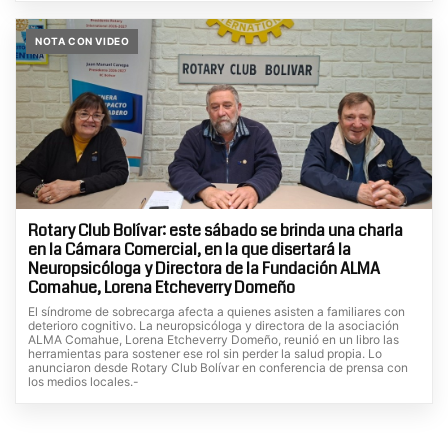
NOTA CON VIDEO
Rotary Club Bolívar: este sábado se brinda una charla
en la Cámara Comercial, en la que disertará la
Neuropsicóloga y Directora de la Fundación ALMA
Comahue, Lorena Etcheverry Domeño
El síndrome de sobrecarga afecta a quienes asisten a familiares con
deterioro cognitivo. La neuropsicóloga y directora de la asociación
ALMA Comahue, Lorena Etcheverry Domeño, reunió en un libro las
herramientas para sostener ese rol sin perder la salud propia. Lo
anunciaron desde Rotary Club Bolívar en conferencia de prensa con
los medios locales.-