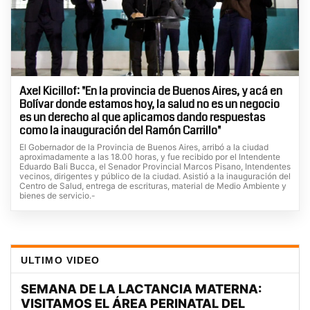
Axel Kicillof: "En la provincia de Buenos Aires, y acá en
Bolívar donde estamos hoy, la salud no es un negocio
es un derecho al que aplicamos dando respuestas
como la inauguración del Ramón Carrillo"
El Gobernador de la Provincia de Buenos Aires, arribó a la ciudad
aproximadamente a las 18.00 horas, y fue recibido por el Intendente
Eduardo Bali Bucca, el Senador Provincial Marcos Pisano, Intendentes
vecinos, dirigentes y público de la ciudad. Asistió a la inauguración del
Centro de Salud, entrega de escrituras, material de Medio Ambiente y
bienes de servicio.-
ULTIMO VIDEO