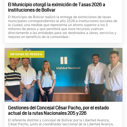
El Municipio otorgó la eximición de Tasas 2026 a
instituciones de Bolívar
El Municipio de Bolívar realizó la entrega de eximiciones de tasas
municipales correspondientes al año 2026 a instituciones sociales de
la ciudad, una medida que representa un ahorro superior a los 5
millones de pesos y que permitirá que esos recursos vuelvan
directamente a las entidades para ser destinados a obras, servicios y
mejoras en beneficio de la comunidad.-
INFORME DE PRENSA
Gestiones del Concejal César Pacho, por el estado
actual de la rutas Nacionales 205 y 226
El referente distrital y concejal de Bolívar por la Libertad Avanza,
César Pacho, junto al coordinador seccional de la Libertad Avanza,