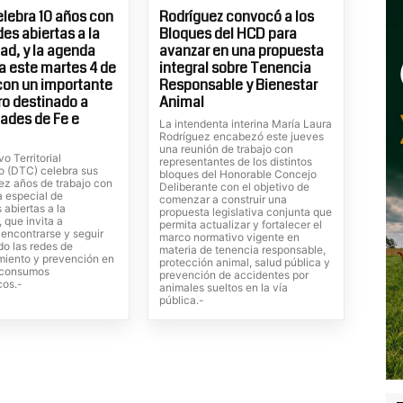
elebra 10 años con
Rodríguez convocó a los
es abiertas a la
Bloques del HCD para
d, y la agenda
avanzar en una propuesta
 este martes 4 de
integral sobre Tenencia
con un importante
Responsable y Bienestar
o destinado a
Animal
ades de Fe e
La intendenta interina María Laura
Rodríguez encabezó este jueves
una reunión de trabajo con
vo Territorial
representantes de los distintos
o (DTC) celebra sus
bloques del Honorable Concejo
ez años de trabajo con
Deliberante con el objetivo de
 especial de
comenzar a construir una
 abiertas a la
propuesta legislativa conjunta que
 que invita a
permita actualizar y fortalecer el
, encontrarse y seguir
marco normativo vigente en
do las redes de
materia de tenencia responsable,
iento y prevención en
protección animal, salud pública y
s consumos
prevención de accidentes por
cos.-
animales sueltos en la vía
pública.-