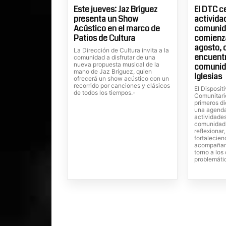
Este jueves: Jaz Bríguez
El DTC c
presenta un Show
actividad
Acústico en el marco de
comunida
Patios de Cultura
comienza
agosto, 
La Dirección de Cultura invita a la
encuentr
comunidad a disfrutar de una
nueva propuesta musical de la
comunid
mano de Jaz Bríguez, quien
Iglesias
ofrecerá un show acústico con un
recorrido por canciones y clásicos
El Dispositi
de todos los tiempos.-
Comunitari
primeros di
una agenda
actividades
comunidad,
reflexionar
fortalecien
acompañam
torno a lo
problemáti