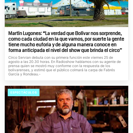
Martín Lugones: “La verdad que Bolívar nos sorprende,
como cada ciudad en la que vamos, por suerte la gente
tiene mucho euforia y de alguna manera conoce en
forma anticipada el nivel del show que brinda el circo”
Circo Servian debuta con su primera función este viernes 25 de
agosto a las 20.30 horas. En Radioshow hablamos con su agente de
prensa quien se mostró muy conforme con la respuesta de los
bolivarenses, y estimó que el público colmará la carpa de Fabrés
García y Rondeau.-
ESPECTÁCULOS