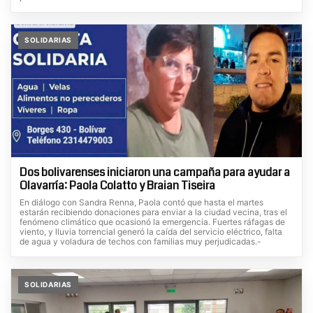
SOLIDARIAS
Dos bolivarenses iniciaron una campaña para ayudar a
Olavarría: Paola Colatto y Braian Tiseira
En diálogo con Sandra Renna, Paola contó que hasta el martes
estarán recibiendo donaciones para enviar a la ciudad vecina, tras el
fenómeno climático que ocasionó la emergencia. Fuertes ráfagas de
viento, y lluvia torrencial generó la caída del servicio eléctrico, falta
de agua y voladura de techos con familias muy perjudicadas.-
SOLIDARIAS