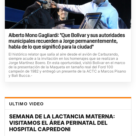
Alberto Mono Gagliardi: "Que Bolívar y sus autoridades
municipales recuerden a Jorge permanentemente,
habla de lo que significó para la ciudad"
El histórico relator que salía al aire desde el avión de Carburando,
siempre acude a la invitación en los homenajes que se realizan a
Jorge Martínez Boero. En esta oportunidad, visitó Bolívar en el marco
de la presentación de la Maqueta en tamaño real del Ford 100
campeón de 1982 y entregó un presente de la ACTC a Marcos Pisano
y Bali Bucca.-
ULTIMO VIDEO