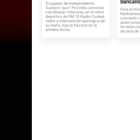
Bancario
El jugador de Independiente,
Gustavo 'guvi' Piccirillo conversó
Para el móv
con Milanjo Villacorta, en el móvil
Radioshow, 
deportivo de FM 10 Radio Ciudad,
conversó c
sobre a intervención quirúrgica de
quien junto
su mano, tras la fractura en la
hicieron ca
primera fecha.
técnica de