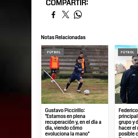
COMPARTIR:
Notas Relacionadas
FÚTBOL
FÚTBOL
Gustavo Piccirillo:
Federico
"Estamos en plena
principa
recuperación y, en el día a
grupo y 
día, viendo cómo
hacer el
evoluciona la mano"
posible 