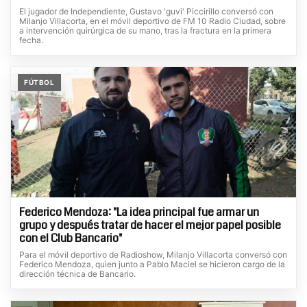
El jugador de Independiente, Gustavo 'guvi' Piccirillo conversó con
Milanjo Villacorta, en el móvil deportivo de FM 10 Radio Ciudad, sobre
a intervención quirúrgica de su mano, tras la fractura en la primera
fecha.
FÚTBOL
Federico Mendoza: "La idea principal fue armar un
grupo y después tratar de hacer el mejor papel posible
con el Club Bancario"
Para el móvil deportivo de Radioshow, Milanjo Villacorta conversó con
Federico Mendoza, quien junto a Pablo Maciel se hicieron cargo de la
dirección técnica de Bancario.