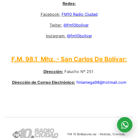
Redes:
Facebook:
FM10 Radio Ciudad
Twiter:
@fm10bolivar
Instagram:
@fm10bolivar
F.M. 98.1 Mhz. - San Carlos De Bolívar:
Dirección:
Falucho Nº 251
Dirección de Correo Electrónico:
fmlamega98@hotmail.com
FM 10 Bol&iacute;var - Noticias, Cronicas,