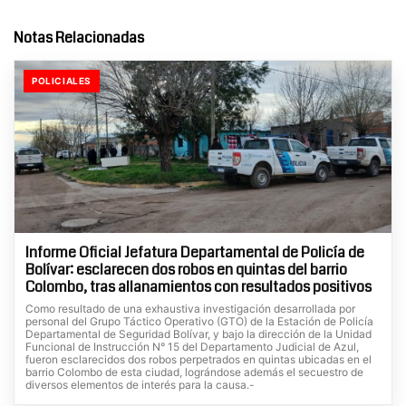
Notas Relacionadas
POLICIALES
Informe Oficial Jefatura Departamental de Policía de
Bolívar: esclarecen dos robos en quintas del barrio
Colombo, tras allanamientos con resultados positivos
Como resultado de una exhaustiva investigación desarrollada por
personal del Grupo Táctico Operativo (GTO) de la Estación de Policía
Departamental de Seguridad Bolívar, y bajo la dirección de la Unidad
Funcional de Instrucción N° 15 del Departamento Judicial de Azul,
fueron esclarecidos dos robos perpetrados en quintas ubicadas en el
barrio Colombo de esta ciudad, lográndose además el secuestro de
diversos elementos de interés para la causa.-