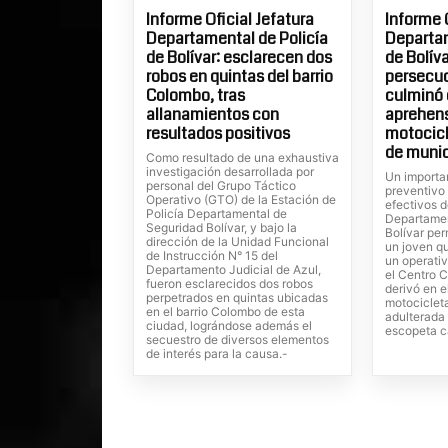
Informe Oficial Jefatura
Informe 
Departamental de Policía
Departam
de Bolívar: esclarecen dos
de Bolíva
robos en quintas del barrio
persecuc
Colombo, tras
culminó 
allanamientos con
aprehens
resultados positivos
motocicl
de muni
Como resultado de una exhaustiva
investigación desarrollada por
Un importa
personal del Grupo Táctico
preventivo
Operativo (GTO) de la Estación de
efectivos d
Policía Departamental de
Departamen
Seguridad Bolívar, y bajo la
Bolívar per
dirección de la Unidad Funcional
un joven q
de Instrucción N° 15 del
un operativ
Departamento Judicial de Azul,
el Centro C
fueron esclarecidos dos robos
derivó en e
perpetrados en quintas ubicadas
motociclet
en el barrio Colombo de esta
adulterada
ciudad, lográndose además el
escopeta ca
secuestro de diversos elementos
de interés para la causa.-