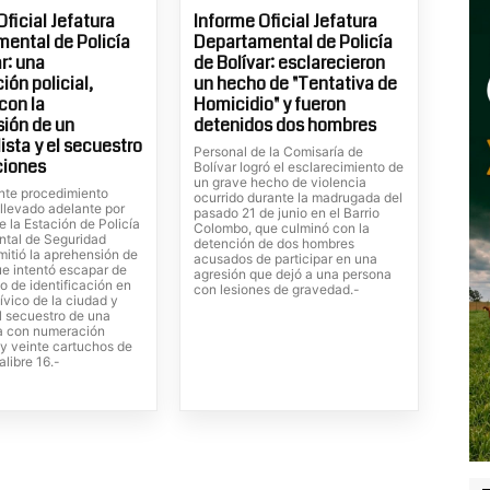
Oficial Jefatura
Informe Oficial Jefatura
ental de Policía
Departamental de Policía
r: una
de Bolívar: esclarecieron
ión policial,
un hecho de "Tentativa de
con la
Homicidio" y fueron
ión de un
detenidos dos hombres
ista y el secuestro
Personal de la Comisaría de
ciones
Bolívar logró el esclarecimiento de
un grave hecho de violencia
nte procedimiento
ocurrido durante la madrugada del
 llevado adelante por
pasado 21 de junio en el Barrio
e la Estación de Policía
Colombo, que culminó con la
tal de Seguridad
detención de dos hombres
mitió la aprehensión de
acusados de participar en una
ue intentó escapar de
agresión que dejó a una persona
o de identificación en
con lesiones de gravedad.-
ívico de la ciudad y
l secuestro de una
a con numeración
 y veinte cartuchos de
libre 16.-