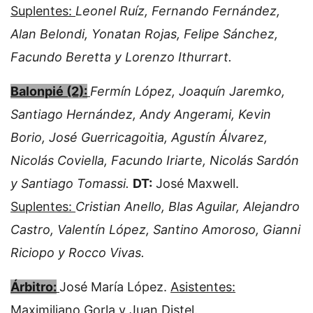
Suplentes:
Leonel Ruíz, Fernando Fernández,
Alan Belondi, Yonatan Rojas, Felipe Sánchez,
Facundo Beretta y Lorenzo Ithurrart.
Balonpié (2):
Fermín López, Joaquín Jaremko,
Santiago Hernández, Andy Angerami, Kevin
Borio, José Guerricagoitia, Agustín Álvarez,
Nicolás Coviella, Facundo Iriarte, Nicolás Sardón
y Santiago Tomassi.
DT:
José Maxwell.
Suplentes:
Cristian Anello, Blas Aguilar, Alejandro
Castro, Valentín López, Santino Amoroso, Gianni
Riciopo y Rocco Vivas.
Árbitro:
José María López.
Asistentes:
Maximiliano Gorla y Juan Distel.