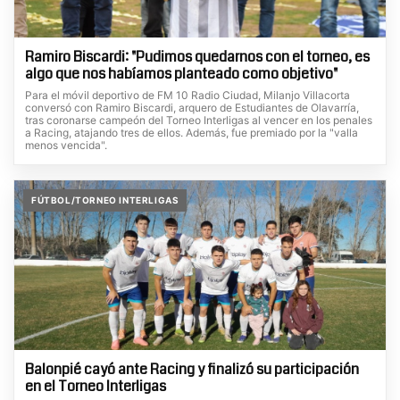
Ramiro Biscardi: "Pudimos quedarnos con el torneo, es
algo que nos habíamos planteado como objetivo"
Para el móvil deportivo de FM 10 Radio Ciudad, Milanjo Villacorta
conversó con Ramiro Biscardi, arquero de Estudiantes de Olavarría,
tras coronarse campeón del Torneo Interligas al vencer en los penales
a Racing, atajando tres de ellos. Además, fue premiado por la "valla
menos vencida".
FÚTBOL/TORNEO INTERLIGAS
Balonpié cayó ante Racing y finalizó su participación
en el Torneo Interligas