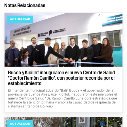
Notas Relacionadas
ACTUALIDAD
Bucca y Kicillof inauguraron el nuevo Centro de Salud
"Doctor Ramón Carrillo", con posterior recorrida por el
establecimiento
El intendente municipal Eduardo "Bali" Bucca y el gobernador de la
provincia de Buenos Aires, Axel Kicillof, inauguraron este miércoles el
nuevo Centro de Salud "Dr. Ramón Carrillo", una obra estratégica que
fortalece la atención primaria y amplía la capacidad de respuesta del
sistema sanitario de Bolívar.-
ACTUALIDAD