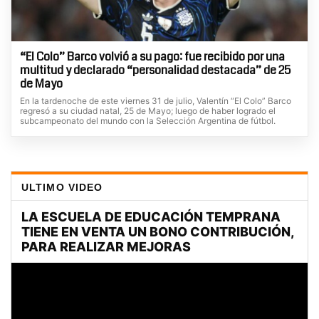
“El Colo” Barco volvió a su pago: fue recibido por una
multitud y declarado “personalidad destacada” de 25
de Mayo
En la tardenoche de este viernes 31 de julio, Valentín “El Colo” Barco
regresó a su ciudad natal, 25 de Mayo; luego de haber logrado el
subcampeonato del mundo con la Selección Argentina de fútbol.
ULTIMO VIDEO