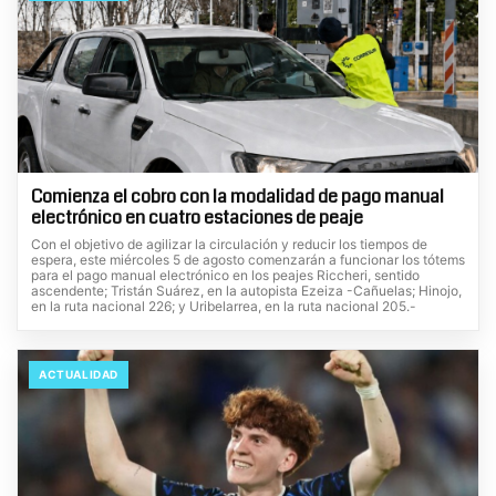
Comienza el cobro con la modalidad de pago manual
electrónico en cuatro estaciones de peaje
Con el objetivo de agilizar la circulación y reducir los tiempos de
espera, este miércoles 5 de agosto comenzarán a funcionar los tótems
para el pago manual electrónico en los peajes Riccheri, sentido
ascendente; Tristán Suárez, en la autopista Ezeiza -Cañuelas; Hinojo,
en la ruta nacional 226; y Uribelarrea, en la ruta nacional 205.-
ACTUALIDAD