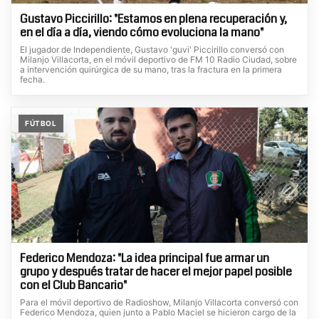
Gustavo Piccirillo: "Estamos en plena recuperación y,
en el día a día, viendo cómo evoluciona la mano"
El jugador de Independiente, Gustavo 'guvi' Piccirillo conversó con
Milanjo Villacorta, en el móvil deportivo de FM 10 Radio Ciudad, sobre
a intervención quirúrgica de su mano, tras la fractura en la primera
fecha.
FÚTBOL
Federico Mendoza: "La idea principal fue armar un
grupo y después tratar de hacer el mejor papel posible
con el Club Bancario"
Para el móvil deportivo de Radioshow, Milanjo Villacorta conversó con
Federico Mendoza, quien junto a Pablo Maciel se hicieron cargo de la