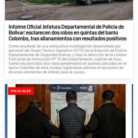
Informe Oficial Jefatura Departamental de Policía de
Bolívar: esclarecen dos robos en quintas del barrio
Colombo, tras allanamientos con resultados positivos
Como resultado de una exhaustiva investigación desarrollada por
personal del Grupo Táctico Operativo (GTO) de la Estación de Policía
Departamental de Seguridad Bolívar, y bajo la dirección de la Unidad
Funcional de Instrucción N° 15 del Departamento Judicial de Azul,
fueron esclarecidos dos robos perpetrados en quintas ubicadas en el
barrio Colombo de esta ciudad, lográndose además el secuestro de
diversos elementos de interés para la causa.-
POLICIALES