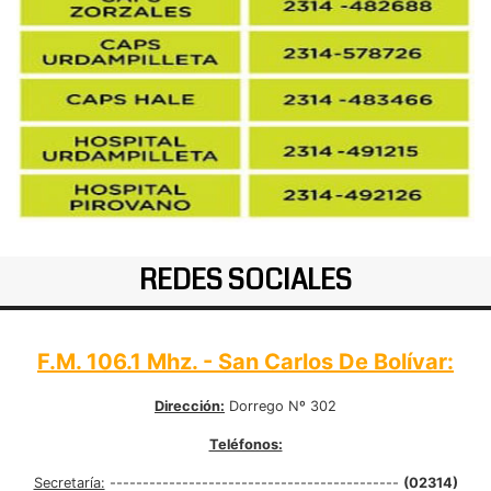
REDES SOCIALES
F.M. 106.1 Mhz. - San Carlos De Bolívar:
Dirección:
Dorrego Nº 302
Teléfonos:
Secretaría:
--------------------------------------------
(02314)