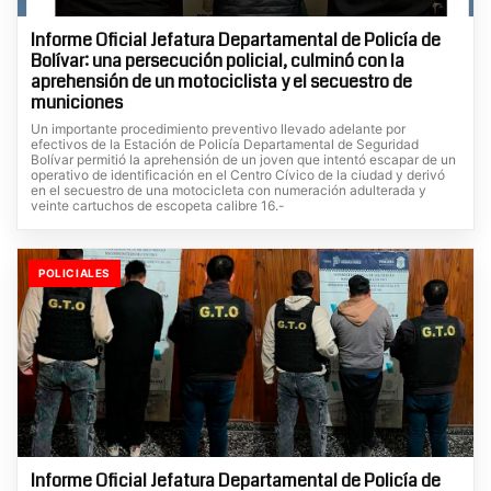
Informe Oficial Jefatura Departamental de Policía de
Bolívar: una persecución policial, culminó con la
aprehensión de un motociclista y el secuestro de
municiones
Un importante procedimiento preventivo llevado adelante por
efectivos de la Estación de Policía Departamental de Seguridad
Bolívar permitió la aprehensión de un joven que intentó escapar de un
operativo de identificación en el Centro Cívico de la ciudad y derivó
en el secuestro de una motocicleta con numeración adulterada y
veinte cartuchos de escopeta calibre 16.-
POLICIALES
Informe Oficial Jefatura Departamental de Policía de