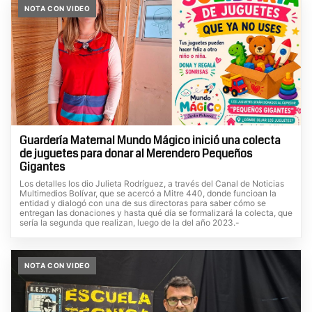
NOTA CON VIDEO
Guardería Maternal Mundo Mágico inició una colecta
de juguetes para donar al Merendero Pequeños
Gigantes
Los detalles los dio Julieta Rodríguez, a través del Canal de Noticias
Multimedios Bolívar, que se acercó a Mitre 440, donde funcioan la
entidad y dialogó con una de sus directoras para saber cómo se
entregan las donaciones y hasta qué día se formalizará la colecta, que
sería la segunda que realizan, luego de la del año 2023.-
NOTA CON VIDEO