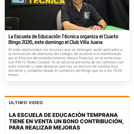
La Escuela de Educación Técnica organiza el Cuarto
Bingo 2026, este domingo el Club Villa Juana
En este oportunidad, los recursos que se obtengan serán aplicados a
la renovación de aberturas del colegio, de acuerdo a lo manifestado
por el Director del establecimiento, Mauro Palacios, en la entrevista
con FM 10 Radio Ciudad. Ya se lanzó la preventa de los cartones con
éxito rotundo y cabe destacar que hay un servicio de cantina muy
eficiente y completo desde el comienzo del Bingo que es a las 16.00
horas.-
ULTIMO VIDEO