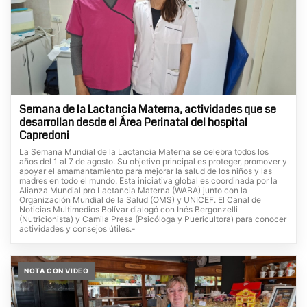
Semana de la Lactancia Materna, actividades que se
desarrollan desde el Área Perinatal del hospital
Capredoni
La Semana Mundial de la Lactancia Materna se celebra todos los
años del 1 al 7 de agosto. Su objetivo principal es proteger, promover y
apoyar el amamantamiento para mejorar la salud de los niños y las
madres en todo el mundo. Esta iniciativa global es coordinada por la
Alianza Mundial pro Lactancia Materna (WABA) junto con la
Organización Mundial de la Salud (OMS) y UNICEF. El Canal de
Noticias Multimedios Bolívar dialogó con Inés Bergonzelli
(Nutricionista) y Camila Presa (Psicóloga y Puericultora) para conocer
actividades y consejos útiles.-
NOTA CON VIDEO