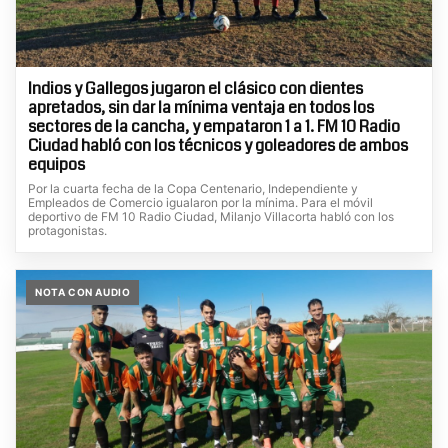
Indios y Gallegos jugaron el clásico con dientes
apretados, sin dar la mínima ventaja en todos los
sectores de la cancha, y empataron 1 a 1. FM 10 Radio
Ciudad habló con los técnicos y goleadores de ambos
equipos
Por la cuarta fecha de la Copa Centenario, Independiente y
Empleados de Comercio igualaron por la mínima. Para el móvil
deportivo de FM 10 Radio Ciudad, Milanjo Villacorta habló con los
protagonistas.
NOTA CON AUDIO