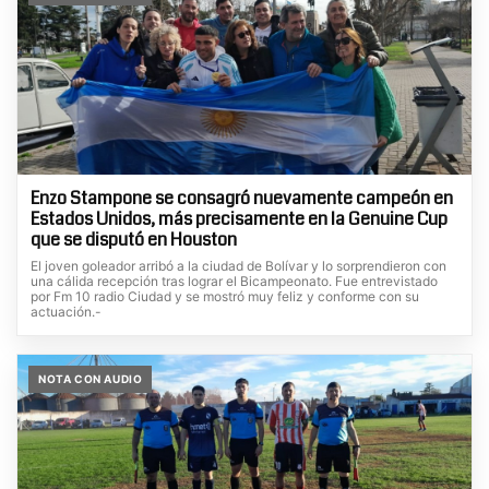
Enzo Stampone se consagró nuevamente campeón en
Estados Unidos, más precisamente en la Genuine Cup
que se disputó en Houston
El joven goleador arribó a la ciudad de Bolívar y lo sorprendieron con
una cálida recepción tras lograr el Bicampeonato. Fue entrevistado
por Fm 10 radio Ciudad y se mostró muy feliz y conforme con su
actuación.-
NOTA CON AUDIO