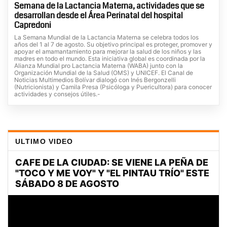
Semana de la Lactancia Materna, actividades que se
desarrollan desde el Área Perinatal del hospital
Capredoni
La Semana Mundial de la Lactancia Materna se celebra todos los
años del 1 al 7 de agosto. Su objetivo principal es proteger, promover y
apoyar el amamantamiento para mejorar la salud de los niños y las
madres en todo el mundo. Esta iniciativa global es coordinada por la
Alianza Mundial pro Lactancia Materna (WABA) junto con la
Organización Mundial de la Salud (OMS) y UNICEF. El Canal de
Noticias Multimedios Bolívar dialogó con Inés Bergonzelli
(Nutricionista) y Camila Presa (Psicóloga y Puericultora) para conocer
actividades y consejos útiles.-
ULTIMO VIDEO