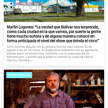
Martín Lugones: “La verdad que Bolívar nos sorprende,
como cada ciudad en la que vamos, por suerte la gente
tiene mucho euforia y de alguna manera conoce en
forma anticipada el nivel del show que brinda el circo”
Circo Servian debuta con su primera función este viernes 25 de
agosto a las 20.30 horas. En Radioshow hablamos con su agente de
prensa quien se mostró muy conforme con la respuesta de los
bolivarenses, y estimó que el público colmará la carpa de Fabrés
García y Rondeau.-
ESPECTÁCULOS