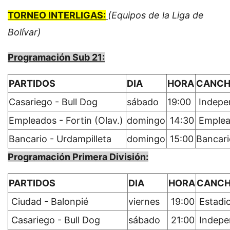
TORNEO INTERLIGAS:
(Equipos de la Liga de
Bolívar)
Programación Sub 21:
PARTIDOS
DIA
HORA
CANC
Casariego - Bull Dog
sábado
19:00
Indepe
Empleados - Fortin (Olav.)
domingo
14:30
Emplea
Bancario - Urdampilleta
domingo
15:00
Bancari
Programación Primera División:
PARTIDOS
DIA
HORA
CANC
Ciudad - Balonpié
viernes
19:00
Estadi
Casariego - Bull Dog
sábado
21:00
Indepe