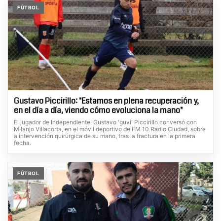
FÚTBOL
Gustavo Piccirillo: "Estamos en plena recuperación y,
en el día a día, viendo cómo evoluciona la mano"
El jugador de Independiente, Gustavo 'guvi' Piccirillo conversó con
Milanjo Villacorta, en el móvil deportivo de FM 10 Radio Ciudad, sobre
a intervención quirúrgica de su mano, tras la fractura en la primera
fecha.
FÚTBOL