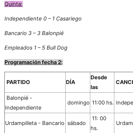
Quinta:
Independiente 0 – 1 Casariego
Bancario 3 – 3 Balonpié
Empleados 1 – 5 Bull Dog
Programación fecha 2:
Desde
PARTIDO
DÍA
CANC
las
Balonpié -
domingo
11:00 hs.
Indepe
Independiente
11: 00
Urdampilleta - Bancario
sábado
Urdamp
hs.