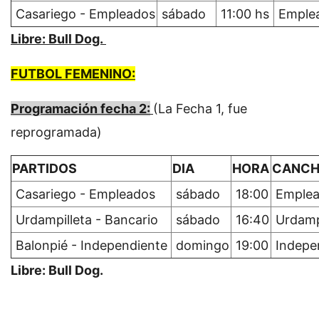
Casariego - Empleados
sábado
11:00 hs
Emple
Libre: Bull Dog.
FUTBOL FEMENINO:
Programación fecha 2:
(La Fecha 1, fue
reprogramada)
PARTIDOS
DIA
HORA
CANC
Casariego - Empleados
sábado
18:00
Emplea
Urdampilleta - Bancario
sábado
16:40
Urdampi
Balonpié - Independiente
domingo
19:00
Indepe
Libre: Bull Dog.