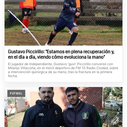
Gustavo Piccirillo: "Estamos en plena recuperación y,
en el día a día, viendo cómo evoluciona la mano"
El jugador de Independiente, Gustavo 'guvi' Piccirillo conversó con
Milanjo Villacorta, en el móvil deportivo de FM 10 Radio Ciudad, sobre
a intervención quirúrgica de su mano, tras la fractura en la primera
fecha.
FÚTBOL